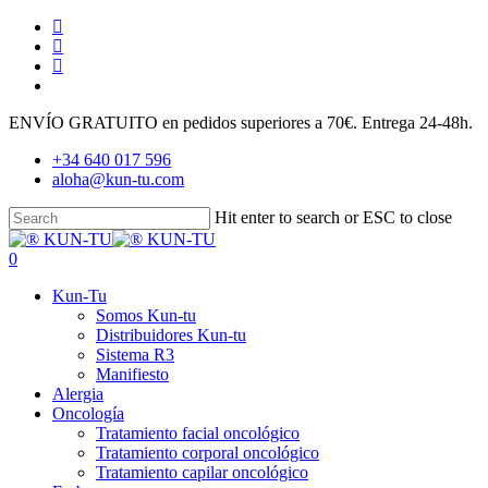
Skip
facebook
to
youtube
main
instagram
content
tiktok
ENVÍO GRATUITO en pedidos superiores a 70€. Entrega 24-48h.
+34 640 017 596
aloha@kun-tu.com
Hit enter to search or ESC to close
Close
Search
search
account
0
Menu
Kun-Tu
Somos Kun-tu
Distribuidores Kun-tu
Sistema R3
Manifiesto
Alergia
Oncología
Tratamiento facial oncológico
Tratamiento corporal oncológico
Tratamiento capilar oncológico