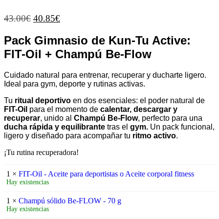
Valorado con
1
5.00
de 5 en
El
El
43.00
€
40.85
€
base a
precio
precio
valoración de
un cliente
Pack Gimnasio de Kun-Tu Active:
original
actual
era:
es:
FIT-Oil + Champú Be-Flow
43.00€.
40.85€.
Cuidado natural para entrenar, recuperar y ducharte ligero.
Ideal para gym, deporte y rutinas activas.
Tu
ritual deportivo
en dos esenciales: el poder natural de
FIT-Oil
para el momento de
calentar, descargar y
recuperar
, unido al
Champú Be-Flow
, perfecto para una
ducha rápida y equilibrante
tras el
gym.
Un pack funcional,
ligero y diseñado para acompañar tu
ritmo activo
.
¡Tu rutina recuperadora!
1 ×
FIT-Oil - Aceite para deportistas o Aceite corporal fitness
Hay existencias
1 ×
Champú sólido Be-FLOW - 70 g
Hay existencias