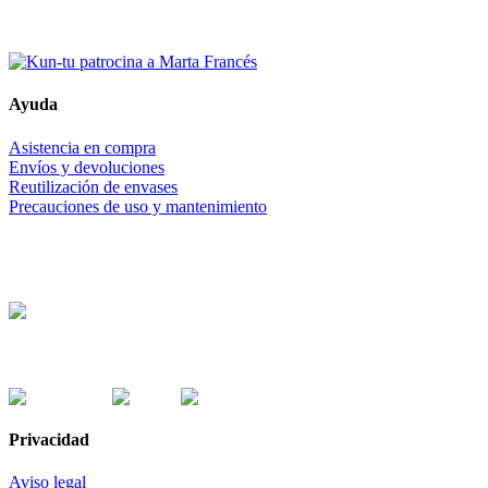
PARALYMPIC GAMES
Marta Francés
Ayuda
Asistencia en compra
Envíos y devoluciones
Reutilización de envases
Precauciones de uso y mantenimiento
Trabajamos con banca ética:
Formas de pago:
Privacidad
Aviso legal