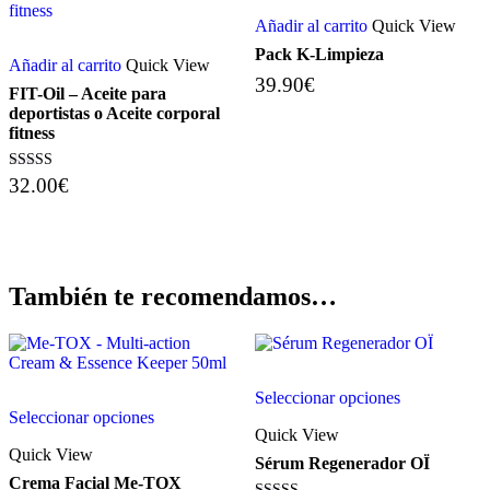
Añadir al carrito
Quick View
Pack K-Limpieza
Añadir al carrito
Quick View
39.90
€
FIT-Oil – Aceite para
deportistas o Aceite corporal
fitness
Valorado
32.00
€
con
4.00
de 5
También te recomendamos…
Este
Seleccionar opciones
Este
producto
Seleccionar opciones
producto
tiene
Quick View
tiene
múltiples
Quick View
múltiples
variantes.
Sérum Regenerador OÏ
variantes.
Las
Crema Facial Me-TOX