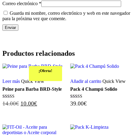
Correo electrónico
*
Guarda mi nombre, correo electrónico y web en este navegador
para la próxima vez que comente.
Productos relacionados
¡Oferta!
Leer más
Quick View
Añadir al carrito
Quick View
Peine para Barba BRD-Style
Pack 4 Champú Solido
El
El
Valorado con
Valorado con
14.00
€
10.00
€
39.00
€
5.00
5.00
precio
precio
de 5
de 5
original
actual
era:
es:
14.00€.
10.00€.