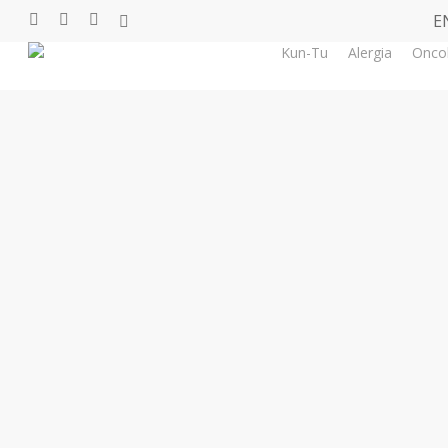
Skip
E
facebook
youtube
instagram
tiktok
to
Kun-Tu
Alergia
Onco
main
content