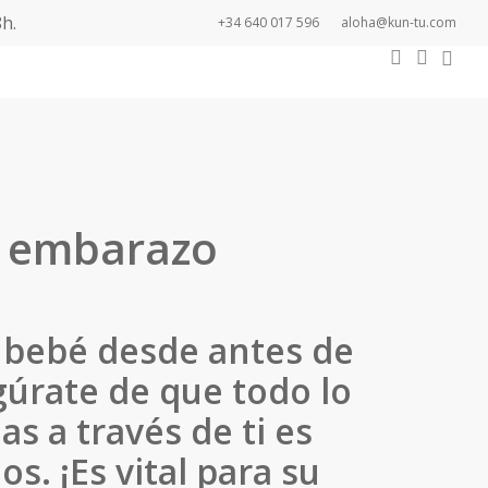
h.
+34 640 017 596
aloha@kun-tu.com
0
search
accou
Newsletter
l embarazo
u bebé desde antes de
gúrate de que todo lo
as a través de ti es
os. ¡Es vital para su