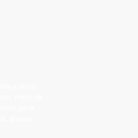
este y otros
echar mano de
rfecto para
s, glúteos,