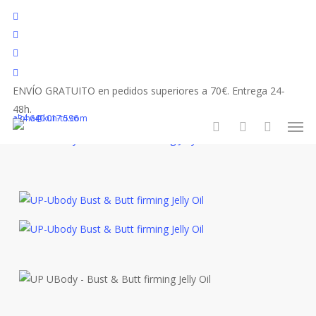
Skip
facebook
to
youtube
main
instagram
content
tiktok
ENVÍO GRATUITO en pedidos superiores a 70€. Entrega 24-
Inicio
Productos
Corporal
Reafirmante UP-Ubody
48h.
Men
+34 640 017 596
aloha@kun-tu.com
search
account