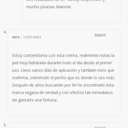
mucho ¡Gracias Mariola!
la elastina.
¡Superalimento para tu piel!
aroma/ aroma orgánico hipoalergénico,
¡De origen natural! Notas de salida de Manzana verde. Co
Vero
–
13/01/2021
Valorado con
pasión frutal!
5
de 5
Estoy contentísima con esta crema, realmente notas la
piel muy hidratada durante todo el día desde el primer
*Ingredientes de cultivo Ecológico.
uso. Llevo varios días de aplicación y también noto que
No usar durante embarazo o lactancia.
reafirma, sobretodo el pecho que es donde lo uso más.
Después de años buscando por fin he encontrado esta
100% ingredientes de origen natural
marca vegana de verdad y con efectos tan inmediatos
97’14/100 ingredientes eco-certificados del total posible
sin gastarte una fortuna.