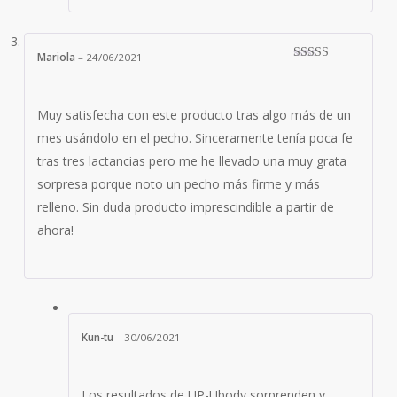
squalane/ escualano vegetal,
Mariola
–
24/06/2021
Producido del aceite de Oliva (no de aletas e higado de ti
Valorado con
5
de 5
como barrera contra la pérdida de humedad y agresiones de 
Muy satisfecha con este producto tras algo más de un
acelerando la
regeneración celular
y la oxigenación. Prev
mes usándolo en el pecho. Sinceramente tenía poca fe
tras tres lactancias pero me he llevado una muy grata
sorpresa porque noto un pecho más firme y más
#Stopfinning.
Previene manchas solares del escote
.
tocophe
relleno. Sin duda producto imprescindible a partir de
ahora!
Tiene funciones muy importantes en el organismo como l
causantes del daño oxidativo de las grasas de las membra
aliado antiedad
.
spirulina maxima powder/ alga espirulina,
Kun-tu
–
30/06/2021
Destaca por sus más de 50 nutrientes, proteínas, minerales 
Los resultados de UP-Ubody sorprenden y
las vitaminas y la barrera Inmunológica.
Ayuda a mantener l