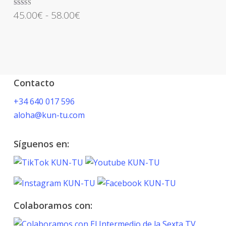
Las
Rango
Valorado con
45.00
€
-
58.00
€
opciones
5.00
de 5
de
se
precios:
pueden
desde
elegir
45.00€
en
hasta
la
Contacto
58.00€
página
+34 640 017 596
de
aloha@kun-tu.com
producto
Síguenos en:
Colaboramos con: