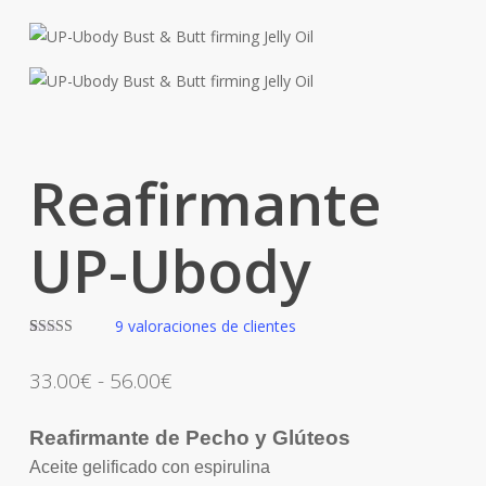
Reafirmante
UP-Ubody
9
valoraciones de clientes
Valorado con
8
5.00
de 5 en
Rango
33.00
€
-
56.00
€
base a
valoraciones
de
de clientes
precios:
Reafirmante de Pecho y Glúteos
desde
Aceite gelificado con espirulina