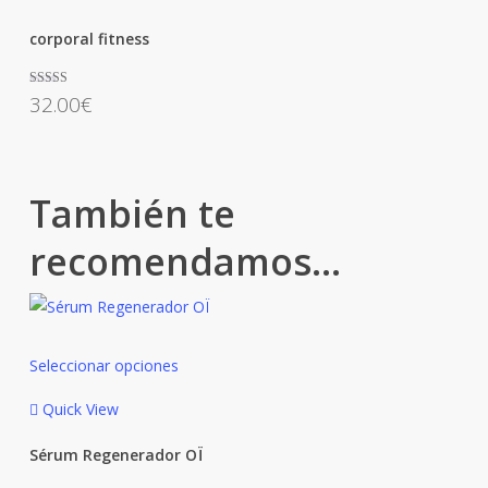
corporal fitness
Valorado
32.00
€
con
4.00
de 5
También te
recomendamos…
Este
Seleccionar opciones
producto
tiene
Quick View
múltiples
Sérum Regenerador OÏ
variantes.