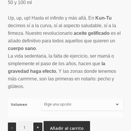
33.00€
50 y 100 ml
hasta
56.00€
Up, up, up! Hasta el infinito y más allá. En
Kun-Tu
decimos sí a la curva, sí al aspecto saludable, sí a la
firmeza. Nuestro revolucionario
aceite gelificado
es el
aliado definitivo para todos aquellos que quieren un
cuerpo sano
.
La vida sedentaria, la falta de ejercicio, ser mamá o
simplemente el paso de los años, hacen que
la
gravedad haga efecto.
Y las zonas donde tenemos
más carrrrrrne, son las primeras en notarlo: pecho y
glúteos.
Volumen
Reafirmante
Añadir al carrito