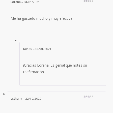
Lorena
–
04/01/2021
Valorado con
5
de 5
Me ha gustado mucho y muy efectiva
Kun-tu
–
04/01/2021
¡Gracias Lorena! Es genial que notes su
reafirmación
estherrr
–
22/10/2020
Valorado con
5
de 5