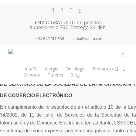
Skip
facebook
youtube
instagram
tiktok
to
main
ENVÍO GRATUITO en pedidos
superiores a 70€. Entrega 24-48h.
content
+34 640 017 596
aloha@kun-tu.com
AVISO LEGAL: I. INFORMACIÓN EN CUMPLIMIENTO DE
accou
search
acc
Kun-Tu
Alergia
Oncología
Embarazo
LO ESTABLECIDO EN LA LEY 34/2002, DE 11 DE JULIO,
Deporte
Talleres
Blog
Tienda
Newsletter
DE SERVICIOS DE LA SOCIEDAD DE LA INFORMACIÓN Y
DE COMERCIO ELECTRÓNICO
En cumplimiento de lo establecido en el artículo 10 de la Ley
34/2002, de 11 de julio, de Servicios de la Sociedad de la
Información y de Comercio Electrónico (en adelante, LSSI-CE),
se informa de modo expreso, preciso e inequívoco, tanto a los