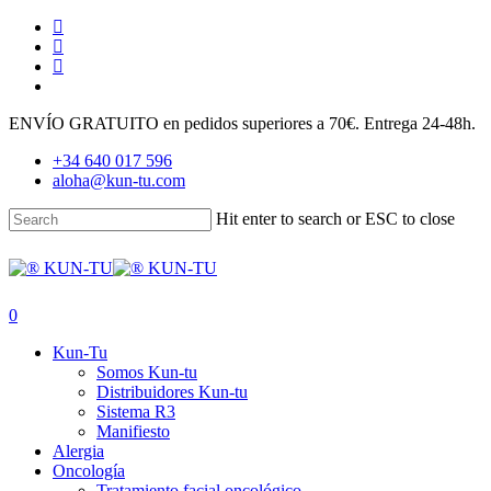
Skip
facebook
to
youtube
main
instagram
content
tiktok
ENVÍO GRATUITO en pedidos superiores a 70€. Entrega 24-48h.
+34 640 017 596
aloha@kun-tu.com
Hit enter to search or ESC to close
Close
Search
search
account
0
Menu
Kun-Tu
Somos Kun-tu
Distribuidores Kun-tu
Sistema R3
Manifiesto
Alergia
Oncología
Tratamiento facial oncológico