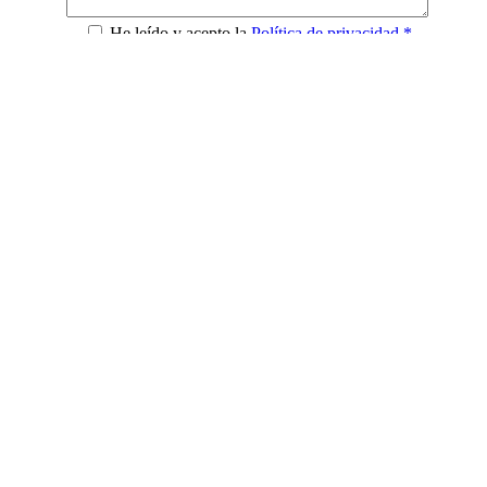
He leído y acepto la
Política de privacidad *
Contacto
+34 640 017 596
aloha@kun-tu.com
Síguenos en: