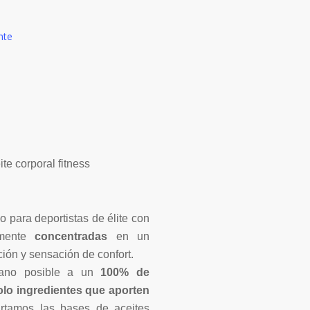
nte
te corporal fitness
o para deportistas de élite con
mente
concentradas
en un
ción y sensación de confort.
cano posible a un
100% de
lo ingredientes que aporten
rtamos las bases de aceites