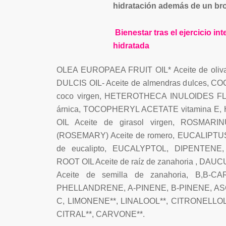
hidratación además de un br
Bienestar tras el ejercicio in
hidratada
OLEA EUROPAEA FRUIT OIL* Aceite de ol
DULCIS OIL- Aceite de almendras dulces, C
coco virgen, HETEROTHECA INULOIDES F
árnica, TOCOPHERYL ACETATE vitamina 
OIL Aceite de girasol virgen, ROSMAR
(ROSEMARY) Aceite de romero, EUCALIPTU
de eucalipto, EUCALYPTOL, DIPENTEN
ROOT OIL Aceite de raíz de zanahoria , D
Aceite de semilla de zanahoria, Β,Β-CA
PHELLANDRENE, A-PINENE, B-PINENE, AS
C, LIMONENE**, LINALOOL**, CITRONELLOL
CITRAL**, CARVONE**.