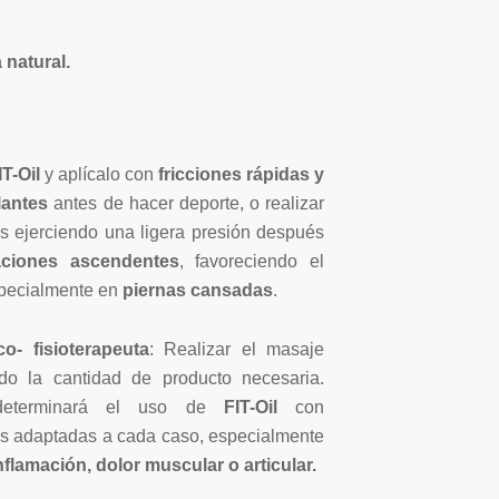
natural.
IT-Oil
y aplícalo con
fricciones rápidas y
lantes
antes de hacer deporte, o realizar
s ejerciendo una ligera presión después
aciones ascendentes
, favoreciendo el
specialmente en
piernas cansadas
.
co- fisioterapeuta
: Realizar el masaje
do la cantidad de producto necesaria.
 determinará el uso de
FIT-Oil
con
as adaptadas a cada caso, especialmente
inflamación, dolor muscular o articular.