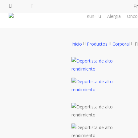
Skip
E
facebook
youtube
instagram
tiktok
to
Kun-Tu
Alergia
Onco
main
content
Inicio
Productos
Corporal
F