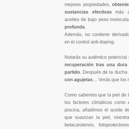
mejores propiedades,
obteni
cantidad
sustancias efectivas
más apr
aceites de bajo peso molecul
profunda
.
Además, no contiene derivado
en el control anti-doping.
Notarás su auténtico potencial 
recuperación tras una dura
partido
. Después de la ducha
con agujetas
… Verás que los r
Como sabemos que la piel de lo
los factores climáticos como e
piscina, añadimos el aceite d
que suavizan la piel, mientr
betacarotenos, fotoprotector