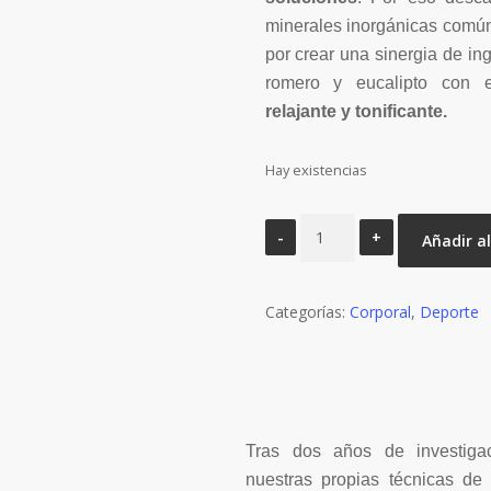
minerales inorgánicas comú
por crear una sinergia de in
romero y eucalipto con 
relajante y tonificante.
Hay existencias
FIT-
Añadir al
Oil
-
Categorías:
Aceite
Corporal
,
Deporte
para
deportistas
o
Aceite
Tras dos años de investigac
corporal
nuestras propias técnicas de 
fitness