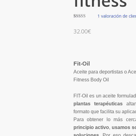
fitness
1
valoración de clie
Valorado
1
con
4.00
32.00
€
de 5 en
base a
valoración
de un
cliente
Fit-Oil
Aceite para deportistas o Acei
Fitness Body Oil
FIT-Oil es un aceite formulad
plantas terapéuticas
alta
formato que facilita su aplica
Para obtener lo más cer
principio activo
,
usamos so
soluciones
. Por eso desca