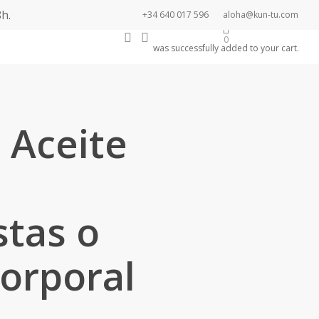
h.
+34 640 017 596
aloha@kun-tu.com
search
account
Newsletter
0
was successfully added to your cart.
– Aceite
stas o
corporal