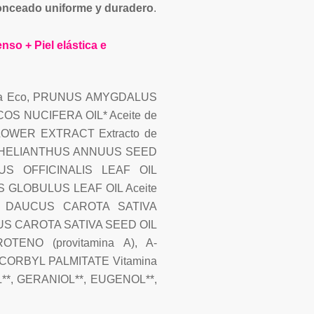
onceado uniforme y duradero
.
tenso + Piel
elástica e
iva Eco, PRUNUS AMYGDALUS
OCOS NUCIFERA OIL* Aceite de
LOWER EXTRACT Extracto de
E, HELIANTHUS ANNUUS SEED
INUS OFFICINALIS LEAF OIL
S GLOBULUS LEAF OIL Aceite
E, DAUCUS CAROTA SATIVA
AUCUS CAROTA SATIVA SEED OIL
ROTENO (provitamina A), A-
CORBYL PALMITATE Vitamina
**, GERANIOL**, EUGENOL**,