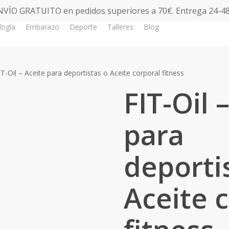
NVÍO GRATUITO en pedidos superiores a 70€. Entrega 24-48
logía
Embarazo
Deporte
Talleres
Blog
Tienda
IT-Oil – Aceite para deportistas o Aceite corporal fitness
FIT-Oil 
para
deporti
Aceite 