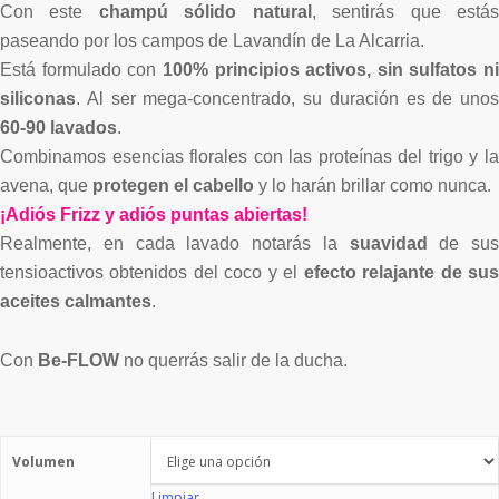
4.50€
Con este
champú sólido natural
, sentirás que está
hasta
paseando por los campos de Lavandín de La Alcarria.
11.00€
Está formulado con
100% principios activos, sin
sulfatos ni
siliconas
. Al ser mega-concentrado, su duración es de unos
60-90 lavados
.
Combinamos esencias florales con las proteínas del trigo y la
avena, que
protegen el cabello
y lo harán brillar como nunca.
¡Adiós Frizz y adiós puntas abiertas!
Realmente, en cada lavado notarás la
suavidad
de sus
tensioactivos obtenidos del coco y el
efecto relajante de su
aceites calmantes
.
Con
Be-FLOW
no querrás salir de la ducha.
Volumen
Limpiar