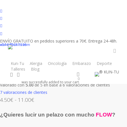
Skip
to
facebook
main
youtube
content
instagram
tiktok
Inicio
Productos
Capilar
Champú sólido Be-FLOW
ENVÍO GRATUITO en pedidos superiores a 70€. Entrega 24-48h.
+34 640 017 596
aloha@kun-tu.com
Champú sólido
accou
Be-FLOW
Kun-Tu
Alergia
Oncología
Embarazo
Deporte
Talleres
Blog
Tienda
Newsletter
search
account
0
was successfully added to your cart.
Valorado con
5.00
de 5 en base a
6
valoraciones de clientes
7
valoraciones de clientes
Rango
4.50
€
-
11.00
€
de
precios:
¿Quieres lucir un pelazo con mucho
FLOW
?
desde