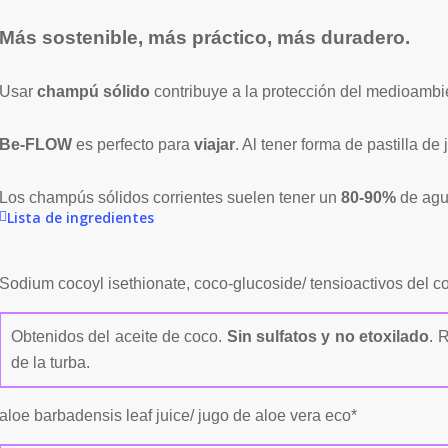
Más sostenible, más práctico, más duradero.
Usar
champú sólido
contribuye a la protección del medioamb
Be-FLOW
es perfecto para
viajar
. Al tener forma de pastilla d
Los champús sólidos corrientes suelen tener un
80-90%
de agua
Lista de ingredientes
Sodium cocoyl isethionate, coco-glucoside/ tensioactivos del c
Obtenidos del aceite de coco.
Sin sulfatos y no etoxilado
. 
de la turba.
aloe barbadensis leaf juice/ jugo de aloe vera eco*