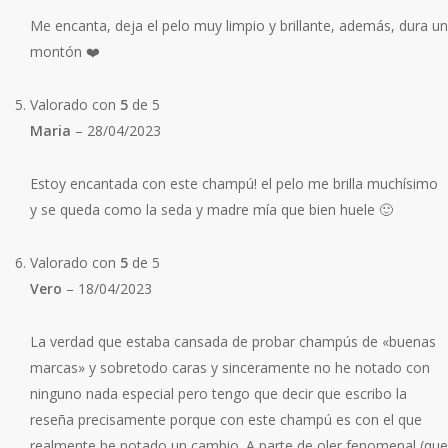
Me encanta, deja el pelo muy limpio y brillante, además, dura un
montón ❤️
Valorado con
5
de 5
Maria
–
28/04/2023
Estoy encantada con este champú! el pelo me brilla muchísimo
y se queda como la seda y madre mía que bien huele 🙂
Valorado con
5
de 5
Vero
–
18/04/2023
La verdad que estaba cansada de probar champús de «buenas
marcas» y sobretodo caras y sinceramente no he notado con
ninguno nada especial pero tengo que decir que escribo la
reseña precisamente porque con este champú es con el que
realmente he notado un cambio. A parte de oler fenomenal (que