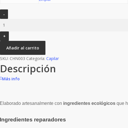
Champú
sólido
Be-
FLOW
cantidad
Añadir al carrito
SKU:
CHN003
Categoría:
Capilar
Descripción
Más info
Elaborado artesanalmente con
ingredientes ecológicos
que h
Ingredientes reparadores