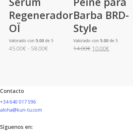
Sérum
Peine para
múltiples
Regenerador
Barba BRD-
variantes.
Las
OÏ
Style
opciones
se
Valorado con
5.00
de 5
Valorado con
5.00
de 5
pueden
Rango
El
El
45.00
€
-
58.00
€
14.00
€
10.00
€
elegir
de
precio
precio
en
precios:
original
actual
la
desde
era:
es:
página
45.00€
14.00€.
10.00€.
de
hasta
Contacto
producto
58.00€
+34 640 017 596
aloha@kun-tu.com
Síguenos en: