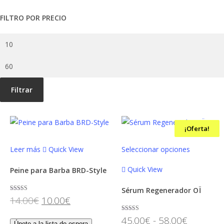
FILTRO POR PRECIO
Precio
mínimo
Precio
máximo
Filtrar
¡Oferta!
¡Oferta!
Este
Leer más
Quick View
Seleccionar opciones
producto
tiene
Quick View
Peine para Barba BRD-Style
múltiples
Sérum Regenerador OÏ
variantes.
El
El
Valorado con
14.00
€
10.00
€
5.00
Las
de 5
precio
precio
Rango
Valorado con
45.00
€
-
58.00
€
opciones
5.00
Únete a la lista de espera