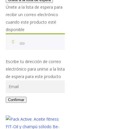
original
actual
de 5
de
se
Únete a la lista de espera para
era:
es:
precios:
pueden
recibir un correo electrónico
14.00€.
10.00€.
desde
elegir
cuando este producto esté
45.00€
en
disponible
hasta
la
58.00€
página
Descartar
de
notificación
producto
Escribe tu dirección de correo
electrónico para unirse a la lista
de espera para este producto
Confirmar