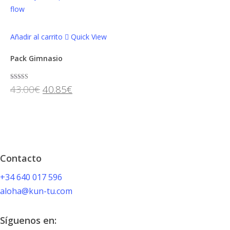
Añadir al carrito
Quick View
Pack Gimnasio
El
El
Valorado con
43.00
€
40.85
€
5.00
de 5
precio
precio
original
actual
era:
es:
43.00€.
40.85€.
Contacto
+34 640 017 596
aloha@kun-tu.com
Síguenos en: