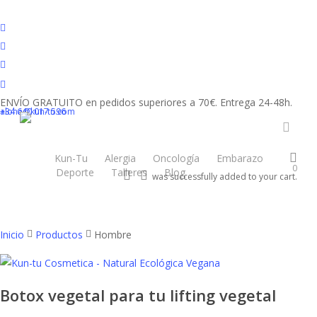
Skip
to
facebook
main
youtube
content
instagram
tiktok
Hombre
ENVÍO GRATUITO en pedidos superiores a 70€. Entrega 24-48h.
+34 640 017 596
aloha@kun-tu.com
accou
Kun-Tu
Alergia
Oncología
Embarazo
0
Deporte
Talleres
Blog
Tienda
search
account
was successfully added to your cart.
Newsletter
Mostrando los 3 resultados
Inicio
Productos
Hombre
Botox vegetal para tu lifting vegetal