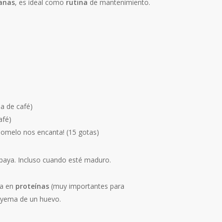
anas
, es ideal como
rutina
de mantenimiento.
da de café)
afé)
 pomelo nos encanta! (15 gotas)
paya. Incluso cuando esté maduro.
ca en
proteínas
(muy importantes para
a yema de un huevo.