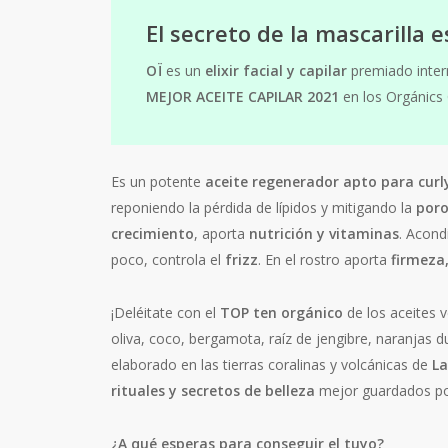
El secreto de la mascarilla e
OÏ
es un
elixir facial y capilar
premiado inter
MEJOR ACEITE CAPILAR 2021
en los Orgánics
Es un potente
aceite
regenerador
apto para curl
reponiendo la pérdida de lípidos y mitigando la
poro
crecimiento
, aporta
nutrición y vitaminas
. Acon
poco, controla el
frizz
. En el rostro aporta
firmeza
¡Deléitate con el
TOP ten orgánico
de los aceites v
oliva, coco, bergamota, raíz de jengibre, naranjas 
elaborado en las tierras coralinas y volcánicas de
La
rituales y secretos de belleza
mejor guardados por
¿A qué esperas para conseguir el tuyo?