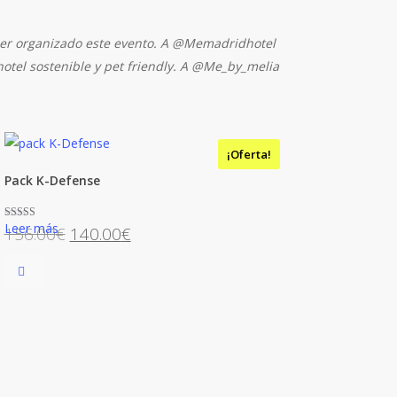
er organizado este evento. A @Memadridhotel
otel sostenible y pet friendly. A @Me_by_melia
¡Oferta!
Pack K-Defense
Leer más
El
El
Valorado con
156.00
€
140.00
€
5.00
de 5
precio
precio
original
actual
era:
es:
156.00€.
140.00€.