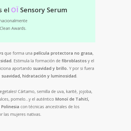
s el
OÏ
Sensory Serum
nacionalmente
 Clean Awards.
ys
que forma una
película protectora no grasa
,
sidad
. Estimula la formación de
fibroblastos
y el
diciona aportando
suavidad y brillo.
Y por si fuera
, suavidad, hidratación y luminosidad
.
egetales! Cártamo, semilla de uva, karité, jojoba,
dulces, pomelo…y el auténtico
Monoï de Tahití,
 Polinesia
con técnicas ancestrales de los
 las mujeres nativas.