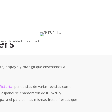
 papaya y mango
nt
ers
cessfully added to your cart.
ate, papaya y mango
que enseñamos a
ictoria
, periodistas de varias revistas como
 español se enamoraron de
Kun-tu
y
para el pelo
con las mismas frutas frescas que