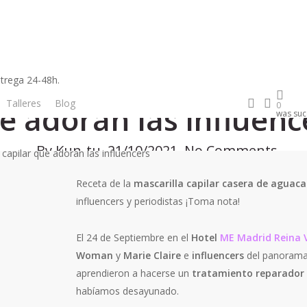
Tips y rutinas
capilar de aguacate,
trega 24-48h.
search
accou
Talleres
Blog
Tienda
Newsletter
e adoran las influenc
0
was suc
By
Kun-tu
21/10/2021
No Comments
Receta de la
mascarilla capilar casera de aguac
influencers y periodistas ¡Toma nota!
El 24 de Septiembre en el
Hotel
ME Madrid Reina V
Woman
y
Marie Claire
e
influencers
del panorama
aprendieron a hacerse un
tratamiento reparador 
habíamos desayunado.