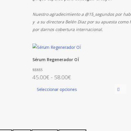
Nuestro agradecimiento a @15_segundos por hab
y a su directora Belén Diaz por su apuesta como h
por darnos cobertura internacional.
Sérum Regenerador OÏ
Este
Rango
Valorado con
45.00
€
-
58.00
€
5.00
de 5
producto
de
Seleccionar opciones
tiene
precios:
múltiples
desde
variantes.
45.00€
Las
hasta
opciones
58.00€
se