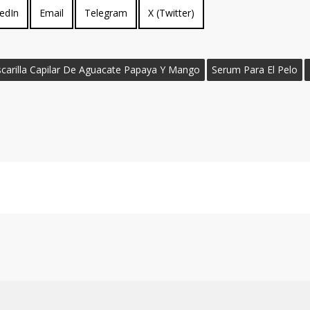
partir
Compartir
Compartir
Compartir
pueden
edIn
Email
Telegram
X (Twitter)
en
en
en
elegir
en
la
carilla Capilar De Aguacate Papaya Y Mango
Serum Para El Pelo
página
de
producto
o en otoño y cómo aprovechar su ciclo de 
 2022 ha sido para Aq-IZE