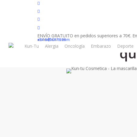
Skip
facebook
to
youtube
main
instagram
content
tiktok
La mascarilla 
ENVÍO GRATUITO en pedidos superiores a 70€. En
+34 640 017 596
aloha@kun-tu.com
Kun-Tu
Alergia
Oncología
Embarazo
Deporte
qu