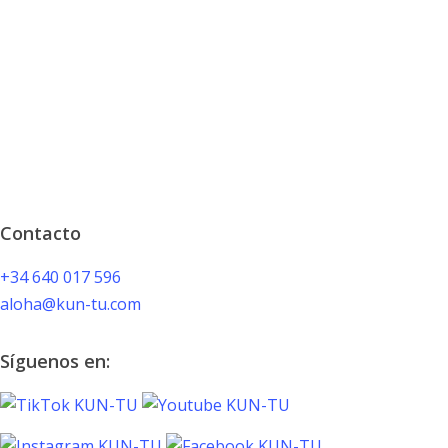
papaya
influencers
y
Receta de la mascarilla capilar casera de aguacate, papaya
mango
y mango que enseñamos a influencers y periodistas ¡Toma
que
nota! El 24 de Septiembre en el…
adoran
las
21/10/2021
influencers
Contacto
+34 640 017 596
aloha@kun-tu.com
Síguenos en: