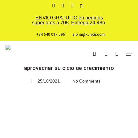
Skip
facebook
youtube
instagram
tiktok
to
main
ENVÍO GRATUITO en pedidos
superiores a 70€. Entrega 24-48h.
content
+34 640 017 596
aloha@kun-tu.com
Tips y rutinas
Men
search
account
Por qué se me cae el pelo en otoño y cómo
aprovechar su ciclo de crecimiento
25/10/2021
No Comments