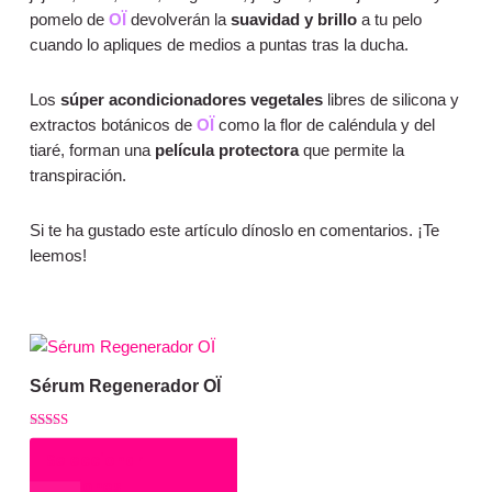
pomelo de
OÏ
devolverán la
suavidad y brillo
a tu pelo
cuando lo apliques de medios a puntas tras la ducha.
Los
súper acondicionadores vegetales
libres de silicona y
extractos botánicos de
OÏ
como la flor de caléndula y del
tiaré, forman una
película protectora
que permite la
transpiración.
Si te ha gustado este artículo dínoslo en comentarios. ¡Te
leemos!
Este
Sérum Regenerador OÏ
producto
tiene
Valorado
Rango
45.00
€
-
58.00
€
múltiples
con
Seleccionar
5.00
variantes.
de 5
opciones
de