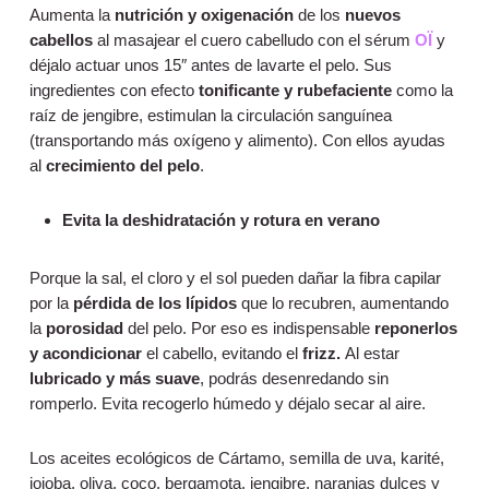
Aumenta la
nutrición y oxigenación
de los
nuevos
cabellos
al masajear el cuero cabelludo con el sérum
OÏ
y
déjalo actuar unos 15″ antes de lavarte el pelo. Sus
ingredientes con efecto
tonificante y rubefaciente
como la
raíz de jengibre, estimulan la circulación sanguínea
(transportando más oxígeno y alimento). Con ellos ayudas
al
crecimiento del pelo
.
Evita la deshidratación y rotura en verano
Porque la sal, el cloro y el sol pueden dañar la fibra capilar
por la
pérdida de los lípidos
que lo recubren, aumentando
la
porosidad
del pelo. Por eso es indispensable
reponerlos
y acondicionar
el cabello, evitando el
frizz.
Al estar
lubricado y más suave
, podrás desenredando sin
romperlo. Evita recogerlo húmedo y déjalo secar al aire.
Los aceites ecológicos de Cártamo, semilla de uva, karité,
jojoba, oliva, coco, bergamota, jengibre, naranjas dulces y