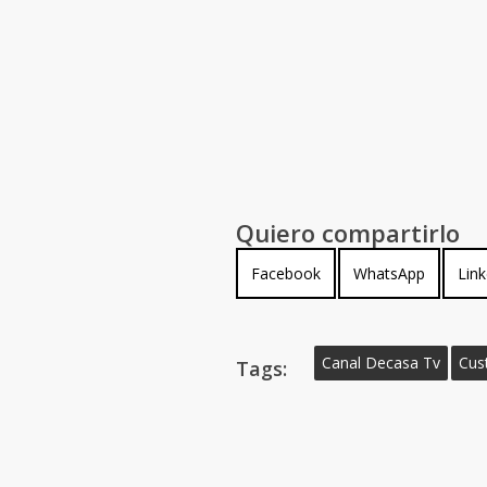
Quiero compartirlo
Compartir
Compartir
Com
Facebook
WhatsApp
Link
en
en
en
Canal Decasa Tv
Cus
Tags: