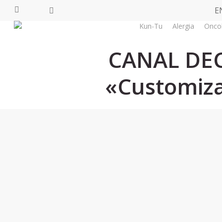
Skip
E
facebook
youtube
instagram
tiktok
to
Kun-Tu
Alergia
Onco
main
content
CANAL DEC
«Customiza