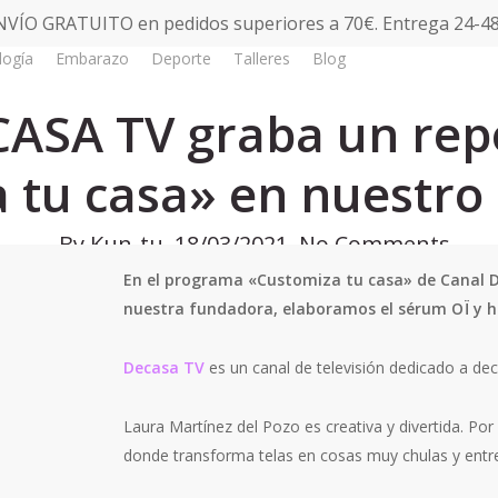
NVÍO GRATUITO en pedidos superiores a 70€. Entrega 24-48
logía
Embarazo
Deporte
Talleres
Blog
Tienda
Kun-tu al día
ASA TV graba un repo
 tu casa» en nuestro 
By
Kun-tu
18/03/2021
No Comments
En el programa «Customiza tu casa» de Canal D
nuestra fundadora, elaboramos el sérum OÏ y h
Decasa TV
es un canal de televisión dedicado a dec
Laura Martínez del Pozo es creativa y divertida. Po
donde transforma telas en cosas muy chulas y entr