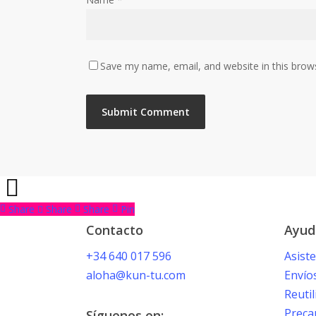
Save my name, email, and website in this brow
Share
Share
Share
Pin
Contacto
Ayud
+34 640 017 596
Asist
aloha@kun-tu.com
Envío
Reutil
Preca
Síguenos en: