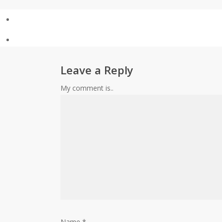
Previous Post
El Strongman Pedro Cord
Next Post
Cómo peinar e hidratar la b
Leave a Reply
My comment is..
Name
*