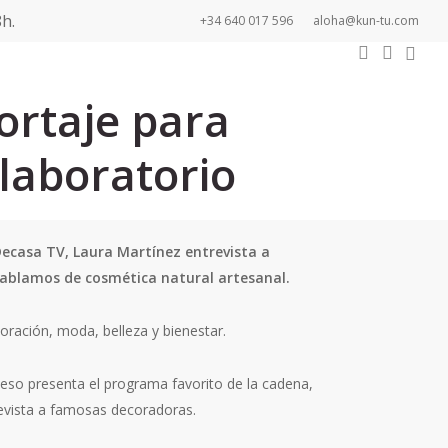
h.
+34 640 017 596
aloha@kun-tu.com
0
search
accou
Newsletter
rtaje para
laboratorio
ecasa TV, Laura Martínez entrevista a
ablamos de cosmética natural artesanal.
oración, moda, belleza y bienestar.
r eso presenta el programa favorito de la cadena,
evista a famosas decoradoras.