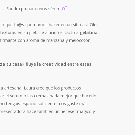
tos, Sandra prepara unos sérum
OÏ
.
 lo que to@s querríamos hacer en un sitio así: Oler
exturas en su piel. Le alucinó el tacto a
gelatina
reafirmante con aroma de manzana y melocotón,
a tu casa» fluye la creatividad entre estas
ica artesana, Laura cree que los productos
licar el serum o las cremas nada mejor que hacerlo
 no tengáis espacio suficiente u os guste más
a presentadora hace también un neceser mágico y