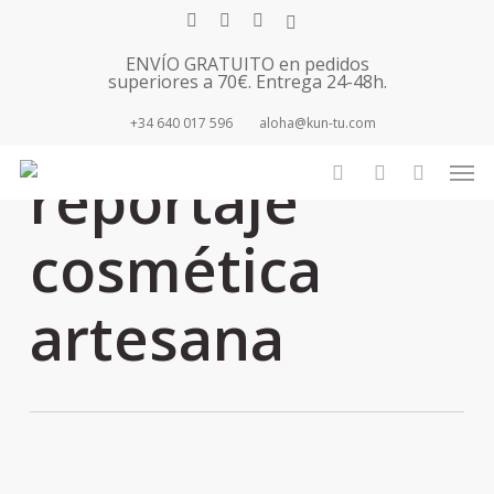
Skip
facebook
youtube
instagram
tiktok
to
ENVÍO GRATUITO en pedidos
main
superiores a 70€. Entrega 24-48h.
content
+34 640 017 596
aloha@kun-tu.com
Tag
Men
reportaje
search
account
cosmética
artesana