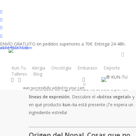
Skip
to
facebook
main
youtube
Más cosmética natural
content
instagram
Botox vegetal del
tiktok
ENVÍO GRATUITO en pedidos superiores a 70€. Entrega 24-48h.
higo chumbo
+34 640 017 596
aloha@kun-tu.com
accou
By
Kun-tu
09/12/2021
No Comments
Kun-Tu
Alergia
Oncología
Embarazo
Deporte
Talleres
Blog
Tienda
Newsletter
search
account
0
was successfully added to your cart.
El extracto de higo chumbo
va directo a por las
líneas de expresión.
Descubre el
«bótox vegetal»
y
en qué producto
kun-tu
está presente ¡Te espera un
ingrediente estrella!
Origen del Nopal. Cosas que no