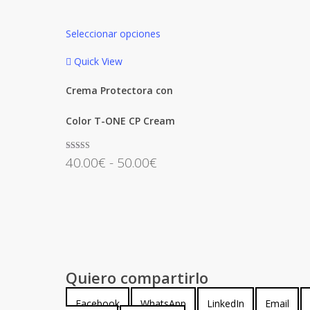
de
producto
Este
Seleccionar opciones
producto
tiene
Quick View
múltiples
Crema Protectora con
variantes.
Las
Color T-ONE CP Cream
opciones
se
Rango
Valorado con
40.00
€
-
50.00
€
pueden
5.00
de 5
de
elegir
precios:
en
desde
la
40.00€
página
hasta
de
50.00€
Quiero compartirlo
producto
Compartir
Compartir
Compartir
Compartir
Facebook
WhatsApp
LinkedIn
Email