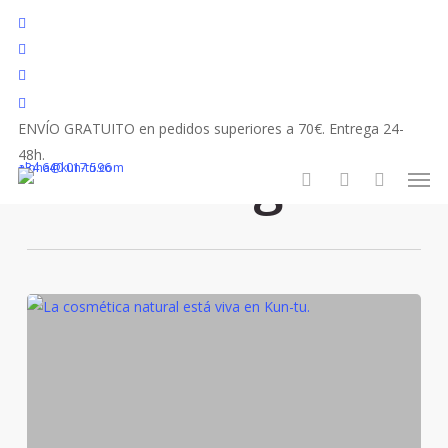
Skip
facebook
to
youtube
main
instagram
content
tiktok
ENVÍO GRATUITO en pedidos superiores a 70€. Entrega 24-
Tag
48h.
botox vegetal
Men
+34 640 017 596
aloha@kun-tu.com
search
account