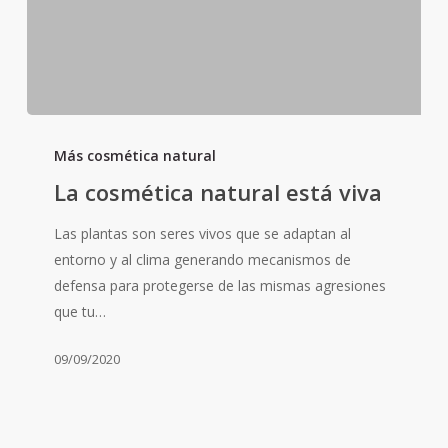
La
cosmética
Más cosmética natural
natural
La cosmética natural está viva
está
viva
Las plantas son seres vivos que se adaptan al
entorno y al clima generando mecanismos de
defensa para protegerse de las mismas agresiones
que tu…
09/09/2020