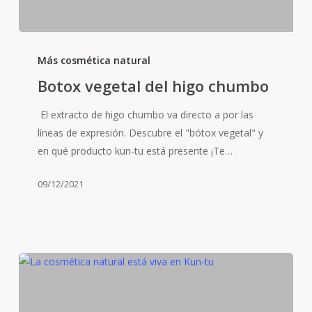
Botox
vegetal
Más cosmética natural
del
Botox vegetal del higo chumbo
higo
chumbo
El extracto de higo chumbo va directo a por las
líneas de expresión. Descubre el "bótox vegetal" y
en qué producto kun-tu está presente ¡Te…
09/12/2021