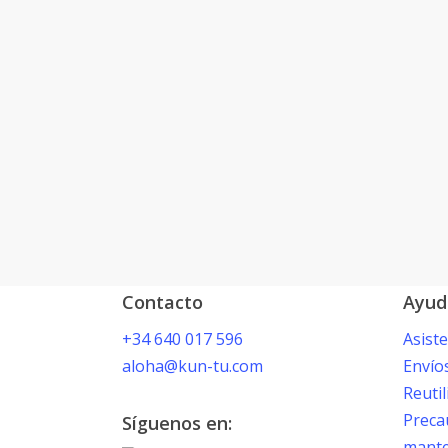
Contacto
Ayud
+34 640 017 596
Asist
aloha@kun-tu.com
Envío
Reutil
Preca
Síguenos en:
mante