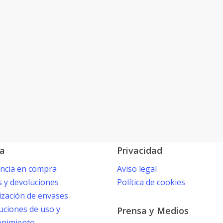
tiburones
Cosmética Vegana que salva ti
¿Sabes
lleva tu crema?
lo
que
¿Tu crema lleva Escualano Vegetal o Escualeno de 
lleva
machacado, pelo, cascos y pezuñas? Ingredientes 
tu
crema?
01/12/2020
a
Privacidad
encia en compra
Aviso legal
s y devoluciones
Política de cookies
ización de envases
uciones de uso y
Prensa y Medios
nimiento