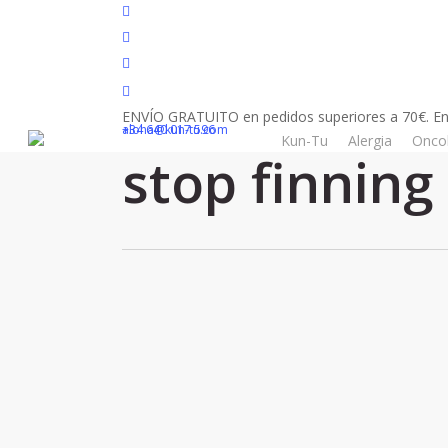
Skip
facebook
to
youtube
main
instagram
content
tiktok
ENVÍO GRATUITO en pedidos superiores a 70€. En
+34 640 017 596
aloha@kun-tu.com
Tag
Kun-Tu
Alergia
Onco
stop finning