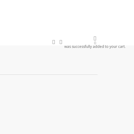
search
account
Newsletter
0
was successfully added to your cart.