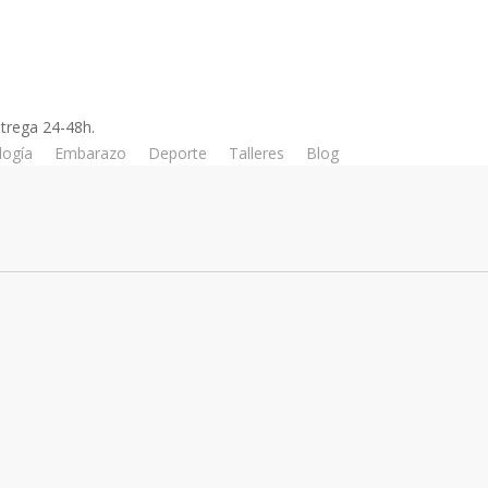
trega 24-48h.
logía
Embarazo
Deporte
Talleres
Blog
Tienda
Estreno
del
documental