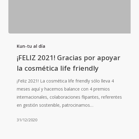
¡FELIZ
2021!
Kun-tu al día
Gracias
¡FELIZ 2021! Gracias por apoyar
por
la cosmética life friendly
apoyar
la
¡Feliz 2021! La cosmética life friendly sólo lleva 4
cosmética
meses aquí y hacemos balance con 4 premios
life
internacionales, colaboraciones flipantes, referentes
friendly
en gestión sostenible, patrocinamos…
31/12/2020