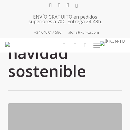
Skip
facebook
youtube
instagram
tiktok
to
ENVÍO GRATUITO en pedidos
main
superiores a 70€. Entrega 24-48h.
content
+34 640 017 596
aloha@kun-tu.com
Tag
Menu
navidad
search
account
sostenible