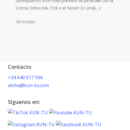
obsequiamos este maxi-pañuelo de peSeta® con la
original
Crema Détox Me-TOX o el Sérum OÏ. (más…)
por
una
10/12/2020
navidad
sostenible
Contacto
+34 640 017 596
aloha@kun-tu.com
Síguenos en: