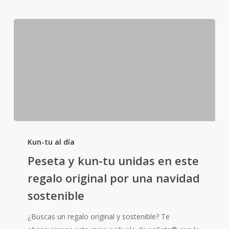
Peseta
y
Kun-tu al día
kun-
Peseta y kun-tu unidas en este
tu
regalo original por una navidad
unidas
sostenible
en
este
¿Buscas un regalo original y sostenible? Te
regalo