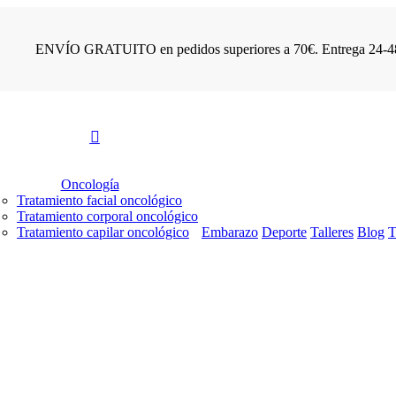
ENVÍO GRATUITO en pedidos superiores a 70€. Entrega 24-4
search
account
Menu
Oncología
Tratamiento facial oncológico
Tratamiento corporal oncológico
Tratamiento capilar oncológico
Embarazo
Deporte
Talleres
Blog
T