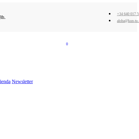
+34 640 017 
8h.
aloha@kun-tu
0
ienda
Newsletter