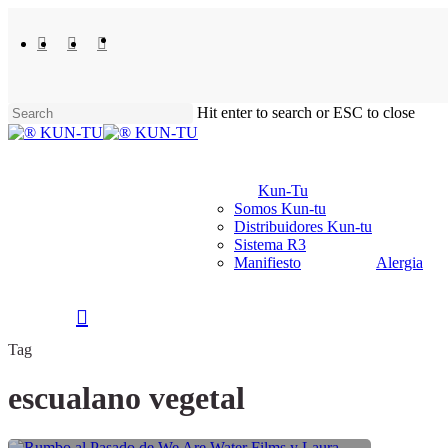
Skip
to
facebook
youtube
instagram
tiktok
main
content
Hit enter to search or ESC to close
Close
Search
Kun-Tu
Somos Kun-tu
Distribuidores Kun-tu
Sistema R3
Manifiesto
Alergia
0
search
account
Tag
escualano vegetal
Estreno