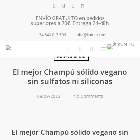
Skip
facebook
youtube
instagram
tiktok
to
ENVÍO GRATUITO en pedidos
main
superiores a 70€. Entrega 24-48h.
content
+34 640 017 596
aloha@kun-tu.com
Menu
search
account
Kun-tu al día
El mejor Champú sólido vegano
sin sulfatos ni siliconas
08/09/2023
No Comments
El mejor Champú sólido vegano sin