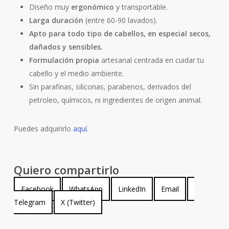
Diseño muy
ergonómico
y transportable.
Larga duración
(entre 60-90 lavados).
Apto para todo tipo de cabellos, en especial secos,
dañados y sensibles.
Formulación propia
artesanal centrada en cuidar tu
cabello y el medio ambiente.
Sin parafinas, siliconas, parabenos, derivados del
petroleo, químicos, ni ingredientes de origen animal.
Puedes adquirirlo
aquí
.
Quiero compartirlo
Compartir
Compartir
Compartir
Compartir
Compartir
Facebook
WhatsApp
LinkedIn
Email
en
Compartir
en
en
en
en
Telegram
X (Twitter)
en