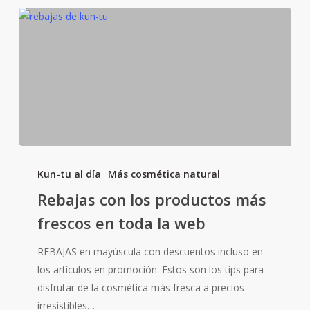
Rebajas
con
Kun-tu al día
Más cosmética natural
los
Rebajas con los productos más
productos
frescos en toda la web
más
frescos
REBAJAS en mayúscula con descuentos incluso en
en
los artículos en promoción. Estos son los tips para
toda
disfrutar de la cosmética más fresca a precios
la
irresistibles…