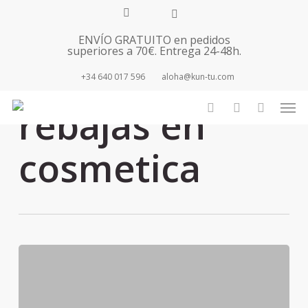
Skip
facebook
youtube
instagram
tiktok
to
ENVÍO GRATUITO en pedidos
main
superiores a 70€. Entrega 24-48h.
content
+34 640 017 596
aloha@kun-tu.com
Tag
Men
rebajas en
search
account
cosmetica