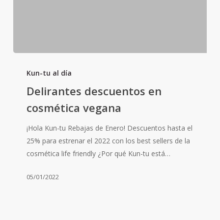
Delirantes
descuentos
Kun-tu al día
en
Delirantes descuentos en
cosmética
cosmética vegana
vegana
¡Hola Kun-tu Rebajas de Enero! Descuentos hasta el
25% para estrenar el 2022 con los best sellers de la
cosmética life friendly ¿Por qué Kun-tu está…
05/01/2022