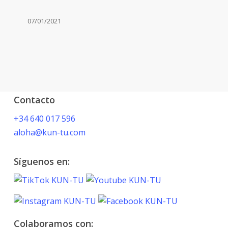
web
07/01/2021
Contacto
+34 640 017 596
aloha@kun-tu.com
Síguenos en:
Colaboramos con: