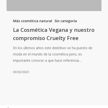
La
Cosmética
Más cosmética natural
Sin categoría
Vegana
La Cosmética Vegana y nuestro
y
compromiso Cruelty Free
nuestro
compromiso
En los últimos años este distintivo se ha puesto de
Cruelty
moda en el mundo de la cosmética pero, es
Free
importante conocer a que hace referencia…
03/02/2023