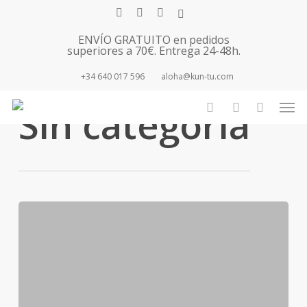
Skip
facebook
youtube
instagram
tiktok
to
ENVÍO GRATUITO en pedidos
main
superiores a 70€. Entrega 24-48h.
content
+34 640 017 596
aloha@kun-tu.com
Category
Men
Sin categoría
search
account