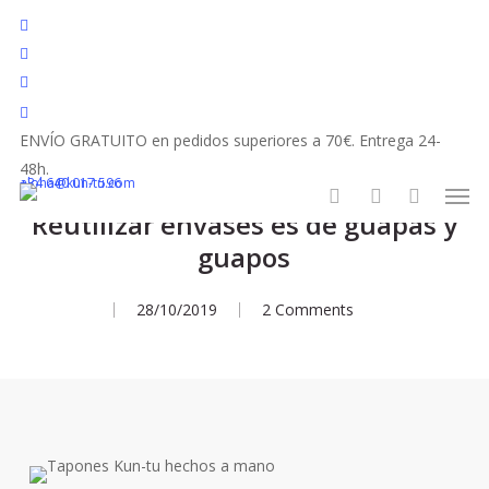
Skip
facebook
to
youtube
main
instagram
content
tiktok
ENVÍO GRATUITO en pedidos superiores a 70€. Entrega 24-
48h.
Reciclemos y reutilicemos
Tips y rutinas
Men
+34 640 017 596
aloha@kun-tu.com
Reutilizar envases es de guapas y
search
account
guapos
28/10/2019
2 Comments