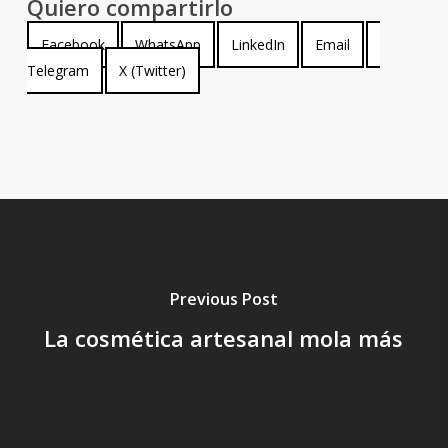
Quiero compartirlo
Compartir
Compartir
Compartir
Compartir
Compartir
Facebook
WhatsApp
LinkedIn
Email
en
Compartir
en
en
en
en
Telegram
X (Twitter)
en
Previous Post
La cosmética artesanal mola más