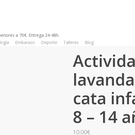
riores a 70€. Entrega 24-48h.
logía
Embarazo
Deporte
Talleres
Blog
Tienda
tividad lavanda con cata infantil de 8 – 14 años
Activid
lavanda
cata inf
8 – 14 
10.00
€