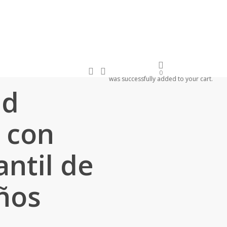
search
account
Newsletter
0
was successfully added to your cart.
ad
 con
antil de
años