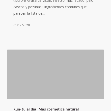
tiburón? Grasa de visón, insecto machacado, pelo,
lleva
cascos y pezuñas? Ingredientes comunes que
tu
parecen la lista de…
crema?
01/12/2020
Cosméticos
autoconservantes
Kun-tu al día
Más cosmética natural