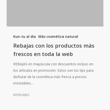
Rebajas
con
Kun-tu al día
Más cosmética natural
los
Rebajas con los productos más
productos
frescos en toda la web
más
frescos
REBAJAS en mayúscula con descuentos incluso en
en
los artículos en promoción. Estos son los tips para
toda
disfrutar de la cosmética más fresca a precios
la
irresistibles…
web
07/01/2021