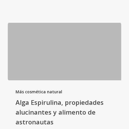
Alga
Espirulina,
Más cosmética natural
propiedades
Alga Espirulina, propiedades
alucinantes
alucinantes y alimento de
y
astronautas
alimento
de