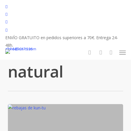
Skip
facebook
to
youtube
main
instagram
content
tiktok
ENVÍO GRATUITO en pedidos superiores a 70€. Entrega 24-
Category
48h.
Más cosmética
Men
+34 640 017 596
aloha@kun-tu.com
search
account
natural