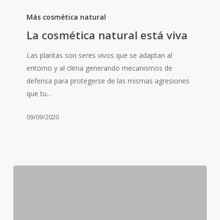
La
cosmética
Más cosmética natural
natural
La cosmética natural está viva
está
viva
Las plantas son seres vivos que se adaptan al
entorno y al clima generando mecanismos de
defensa para protegerse de las mismas agresiones
que tu…
09/09/2020