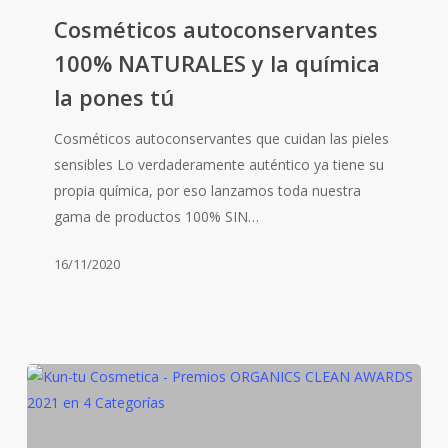
100%
Cosméticos autoconservantes
NATURALES
100% NATURALES y la química
y
la pones tú
la
química
Cosméticos autoconservantes que cuidan las pieles
la
sensibles Lo verdaderamente auténtico ya tiene su
pones
propia química, por eso lanzamos toda nuestra
tú
gama de productos 100% SIN…
16/11/2020