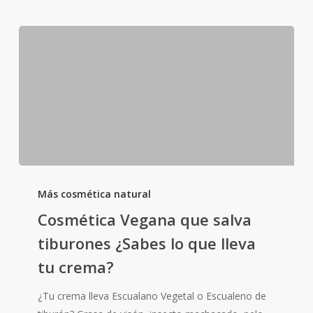
Cosmética
Vegana
Más cosmética natural
que
Cosmética Vegana que salva
salva
tiburones ¿Sabes lo que lleva
tiburones
tu crema?
¿Sabes
lo
¿Tu crema lleva Escualano Vegetal o Escualeno de
que