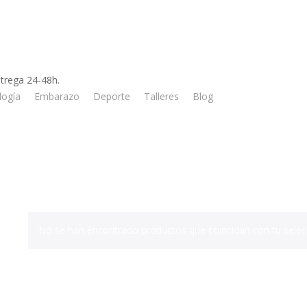
trega 24-48h.
logía
Embarazo
Deporte
Talleres
Blog
Tienda
No se han encontrado productos que coincidan con tu selec