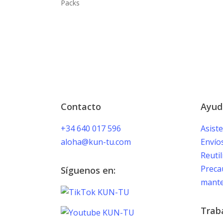
Packs
Contacto
Ayud
+34 640 017 596
Asist
aloha@kun-tu.com
Envío
Reutil
Preca
Síguenos en:
mante
Trab