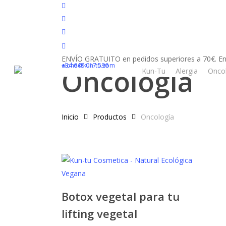
Skip
facebook
to
youtube
main
instagram
content
tiktok
ENVÍO GRATUITO en pedidos superiores a 70€. En
+34 640 017 596
aloha@kun-tu.com
Oncología
Kun-Tu
Alergia
Onco
Inicio
Productos
Oncología
Botox vegetal para tu
lifting vegetal