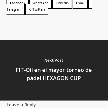
Compartir
Compartir
Compartir
Compartir
Compartir
Facebook
WhatsApp
LinkedIn
Email
en
Compartir
en
en
en
en
Telegram
X (Twitter)
en
Next Post
FIT-Oil en el mayor torneo de
pádel HEXAGON CUP
Leave a Reply