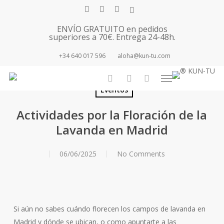
Skip
facebook
youtube
instagram
tiktok
to
ENVÍO GRATUITO en pedidos
main
superiores a 70€. Entrega 24-48h.
content
+34 640 017 596
aloha@kun-tu.com
Menu
search
account
Eventos
Actividades por la Floración de la
Lavanda en Madrid
06/06/2025
No Comments
Si aún no sabes cuándo florecen los campos de lavanda en
Madrid y dónde se ubican, o como apuntarte a las