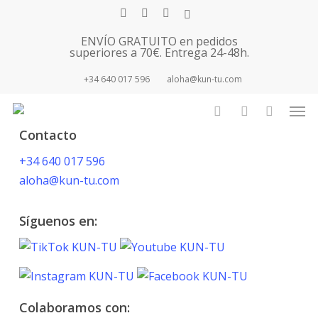
Skip
facebook
youtube
instagram
tiktok
to
ENVÍO GRATUITO en pedidos
main
superiores a 70€. Entrega 24-48h.
content
+34 640 017 596
aloha@kun-tu.com
Men
search
account
Contacto
+34 640 017 596
aloha@kun-tu.com
Síguenos en:
Colaboramos con: