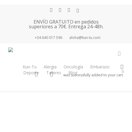
Skip
facebook
youtube
instagram
tiktok
to
main
ENVÍO GRATUITO en pedidos
superiores a 70€. Entrega 24-48h.
content
+34 640 017 596
aloha@kun-tu.com
Tag
regalo de
accou
navidad
Kun-Tu
Alergia
Oncología
Embarazo
0
Deporte
Talleres
Blog
Tienda
search
account
was successfully added to your cart.
Newsletter