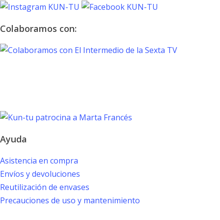
copa
de
Colaboramos con:
champán
TOKYO 2020
PARALYMPIC GAMES
Marta Francés
Ayuda
Asistencia en compra
Envíos y devoluciones
Reutilización de envases
Precauciones de uso y mantenimiento