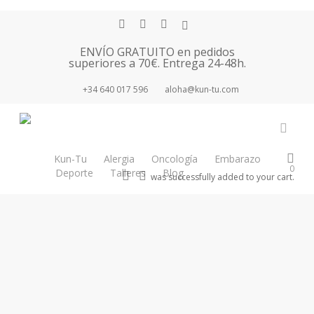
Skip
facebook
youtube
instagram
tiktok
to
main
ENVÍO GRATUITO en pedidos
superiores a 70€. Entrega 24-48h.
content
+34 640 017 596
aloha@kun-tu.com
Tag
Green Friday
accou
Kun-Tu
Alergia
Oncología
Embarazo
0
Deporte
Talleres
Blog
Tienda
search
account
was successfully added to your cart.
Newsletter
Green
Kun-tu al día
Más cosmética natural