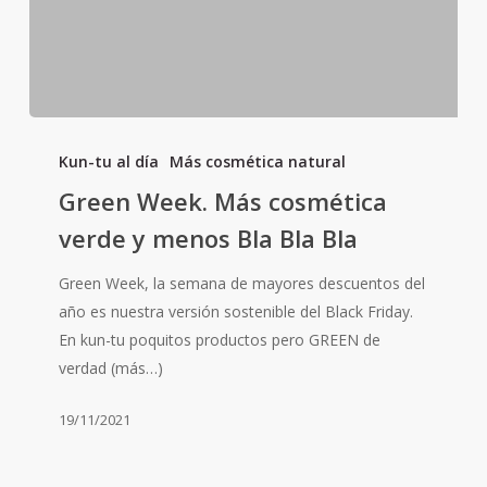
Green
Week.
Kun-tu al día
Más cosmética natural
Más
Green Week. Más cosmética
cosmética
verde y menos Bla Bla Bla
verde
y
Green Week, la semana de mayores descuentos del
menos
año es nuestra versión sostenible del Black Friday.
Bla
En kun-tu poquitos productos pero GREEN de
Bla
verdad (más…)
Bla
19/11/2021