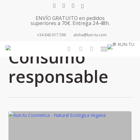
Skip
facebook
youtube
instagram
tiktok
to
ENVÍO GRATUITO en pedidos
main
superiores a 70€. Entrega 24-48h.
content
+34 640 017 596
aloha@kun-tu.com
Tag
Menu
Consumo
search
account
responsable