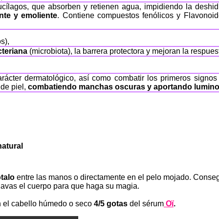
ucílagos, que absorben y retienen agua, impidiendo la deshid
te y emoliente
. Contiene compuestos fenólicos y Flavonoid
s),
cteriana
(microbiota), la barrera protectora y mejoran la respue
arácter dermatológico, así como combatir los primeros signos
 de piel,
combatiendo manchas oscuras y aportando lumin
atural
ótalo
entre las manos o directamente en el pelo mojado. Conse
lavas el cuerpo para que haga su magia.
n el cabello húmedo o seco
4/5 gotas
del sérum
Oï
.