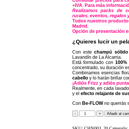
Consultar precios para c
de clientes
+IVA. Para más informaci
Realizamos packs de cos
rurales,
eventos, regalos y
Todos nuestros productos
Madrid.
Opción de presentación en
¿Quieres lucir un p
Con este
champú sólido 
Lavandín de La Alcarria.
Está formulado con
100% p
concentrado, su duración e
Combinamos esencias flora
cabello
y lo harán brillar c
¡Adiós Frizz y adiós punta
Realmente, en cada lavado
y el
efecto relajante de su
Con
Be-FLOW
no querrás s
Champú
Añadir al carr
sólido
Be-
SKU:
FLOW
CHN003_20
Categoría: