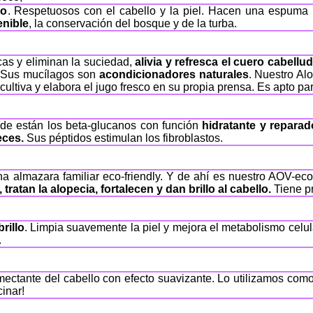
do
. Respetuosos con el cabello y la piel. Hacen una espuma
enible
, la conservación del bosque y de la turba.
as y eliminan la suciedad,
alivia y refresca el cuero cabellu
s. Sus mucílagos son
acondicionadores naturales
. Nuestro Al
ultiva y elabora el jugo fresco en su propia prensa. Es apto p
nde están los beta-glucanos con función
hidratante y reparad
eces.
Sus péptidos estimulan los fibroblastos.
na almazara familiar eco-friendly. Y de ahí es nuestro AOV-ec
atan la alopecia, fortalecen y dan brillo al cabello.
Tiene p
rillo
. Limpia suavemente la piel y mejora el metabolismo celular
.
umectante del cabello con efecto suavizante. Lo utilizamos com
cinar!