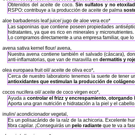
Obtenidos del aceite de coco.
Sin sulfatos y no etoxila
RSPO: contribuye a la producción de aceite de palma
sost
aloe barbadensis leaf juice/ jugo de aloe vera eco*
Las saponinas que contiene poseen propiedades antiséptic
hidratantes, ya que es rico en minerales y micronutriente
Lo compramos directamente a una empresa familiar, que lo c
avena sativa kernel flour/ avena,
Nuestra avena contiene también el salvado (cáscara), do
anti-inflamatorias, que van de maravilla en
dermatitis y roj
olea europaea fruit oil/ aceite de oliva eco*,
Cerca de nuestro laboratorio tenemos la suerte de tener u
antioxidantes que estimulan la producción de colágeno, tr
cocos nucifera oil/ aceite de coco virgen eco*,
Ayuda a
controlar el frizz y encrespamiento, otorgando b
Aporta una gran nutrición e hidratación a la piel y el cabello
inulin/ acondicionador vegetal,
Es un polisacárido de la raíz de la achicoria. Excelente h
fibra capilar. ¡Conseguirás un
pelo radiante
que te va a fas