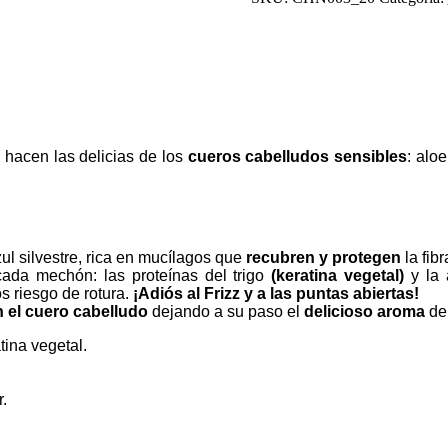
mini
20
g
cantidad
hacen las delicias de los
cueros cabelludos sensibles
: alo
ul silvestre, rica en mucílagos que
recubren y protegen
la fibr
ada mechón: las proteínas del trigo
(keratina vegetal)
y la
s riesgo de rotura.
¡Adiós al Frizz y a las puntas abiertas!
 el cuero cabelludo
dejando a su paso el
delicioso aroma
de 
atina vegetal.
r.