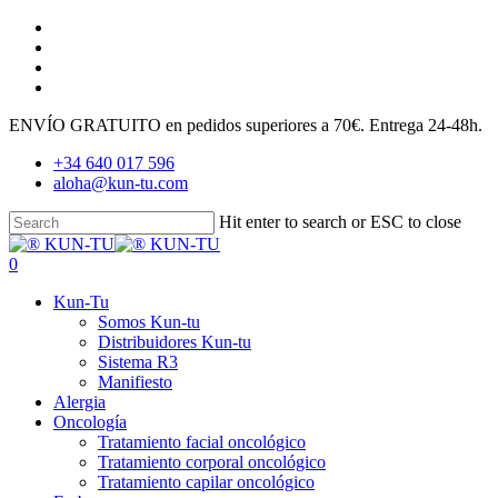
Skip
facebook
to
youtube
main
instagram
content
tiktok
ENVÍO GRATUITO en pedidos superiores a 70€. Entrega 24-48h.
+34 640 017 596
aloha@kun-tu.com
Hit enter to search or ESC to close
Close
Search
search
account
0
Menu
Kun-Tu
Somos Kun-tu
Distribuidores Kun-tu
Sistema R3
Manifiesto
Alergia
Oncología
Tratamiento facial oncológico
Tratamiento corporal oncológico
Tratamiento capilar oncológico