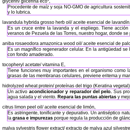
glycerin/ glicerina eco*,
Procedente de maíz y soja NO-GMO de agricultura sostenible 
y lo lubrica.
lavandula hybrida grosso herb oil/ aceite esencial de lavandín
Es un cruce entre la lavanda y el espliego. Tiene acción c
veranos de Pezuela de las Torres, nuestro hogar, donde se 
aniba rosaeodora amazonica wood oil/ aceite esencial de palo
Es un magnífico regenerador celular. En la antigüedad se
con fondo amaderado.
tocopheryl acetate/ vitamina E,
Tiene funciones muy importantes en el organismo como la
grasas de las membranas celulares, previene eritema y man
hidrolyzed wheat protein/ proteínas del trigo (Keratina vegetal)
Un activo
acondicionador y reparador del pelo.
Sus pro
agua salada y el viento.
Repara las puntas abiertas
y mejo
citrus limon peel oil/ aceite esencial de limón,
Es astringente, tonificante y depurativo. Un antiséptico n
la
grasa e impurezas
porque regula la producción de glán
malva sylvestris flower extract/ extracto de malva azul silvestre