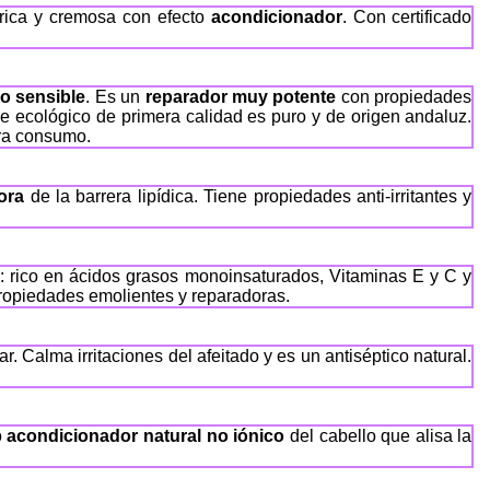
 rica y cremosa con efecto
acondicionador
. Con certificado
do sensible
. Es un
reparador muy potente
con propiedades
oe ecológico de primera calidad es puro y de origen andaluz.
ara consumo.
ora
de la barrera lipídica. Tiene propiedades anti-irritantes y
o: rico en ácidos grasos monoinsaturados, Vitaminas E y C y
ropiedades emolientes y reparadoras.
. Calma irritaciones del afeitado y es un antiséptico natural.
o
acondicionador natural no iónico
del cabello que alisa la