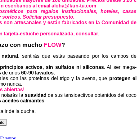
antidades mayores de 100 unidades. Precios desde 3,20 €
ón escríbanos al email aloha@kun-tu.com
méticos para regalos institucionales, hoteles, casas
 sorteos. Solicitar presupuesto.
 son artesanales y están fabricados en la Comunidad de
 tarjeta-estuche personalizada, consultar.
elazo con mucho
FLOW
?
natural
, sentirás que estás paseando por los campos de
rincipios activos, sin
sulfatos ni siliconas
. Al ser mega-
s de unos
60-90 lavados
.
les con las proteínas del trigo y la avena, que
protegen el
omo nunca.
s abiertas!
 notarás la
suavidad
de sus tensioactivos obtenidos del coco
s aceites calmantes
.
alir de la ducha.
ito
Eventos