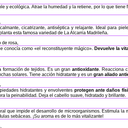
y ecológica. Atrae la humedad y la retiene, por lo que tiene fac
,
almante, cicatrizante, antiséptica y relajante. Ideal para pie
planta esta famosa variedad de La Alcarria Madrileña.
 de rosa,
 le conocía como «el reconstituyente mágico».
Devuelve la vita
 formación de tejidos. Es un gran
antioxidante
. Reacciona c
chas solares. Tiene acción hidratante y es un
gran aliado ant
,
piedades hidratantes y envolventes
protegen ante daños fís
ra la peinabilidad. Deja el cabello suave, hidratado y brillante.
atural que impide el desarrollo de microorganismos. Estimula la
dulas sebáceas. ¡Su aroma es de lo más vitalizante!
,