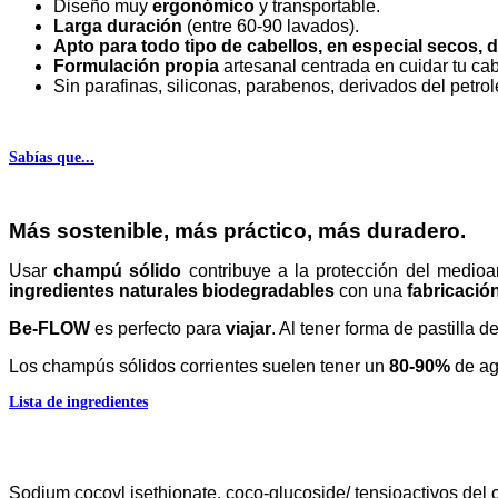
Diseño muy
ergonómico
y transportable.
Larga duración
(entre 60-90 lavados).
Apto para todo tipo de cabellos, en especial secos, 
Formulación propia
artesanal centrada en cuidar tu ca
Sin parafinas, siliconas, parabenos, derivados del petrol
Sabías que...
Más sostenible, más práctico, más duradero.
Usar
champú sólido
contribuye a la protección del medio
ingredientes naturales biodegradables
con una
fabricació
Be-FLOW
es perfecto para
viajar
. Al tener forma de pastilla 
Los champús sólidos corrientes suelen tener un
80-90%
de agu
Lista de ingredientes
Sodium cocoyl isethionate, coco-glucoside/ tensioactivos del 