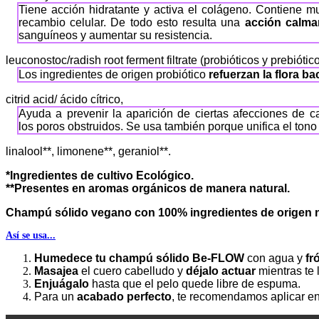
Tiene acción hidratante y activa el colágeno. Contiene m
recambio celular. De todo esto resulta una
acción calman
sanguíneos y aumentar su resistencia.
leuconostoc/radish root ferment filtrate (probióticos y prebiótico
Los ingredientes de origen probiótico
refuerzan la flora ba
citrid acid/ ácido cítrico,
Ayuda a prevenir la aparición de ciertas afecciones de c
los poros obstruidos. Se usa también porque unifica el tono
linalool**, limonene**, geraniol**.
*Ingredientes de cultivo Ecológico.
**Presentes en aromas orgánicos de manera natural.
Champú sólido vegano con 100% ingredientes de origen n
Así se usa...
Humedece
tu champú sólido Be-FLOW
con agua y
fr
Masajea
el cuero cabelludo y
déjalo actuar
mientras te 
Enjuágalo
hasta que el pelo quede libre de espuma.
Para un
acabado perfecto
, te recomendamos aplicar e