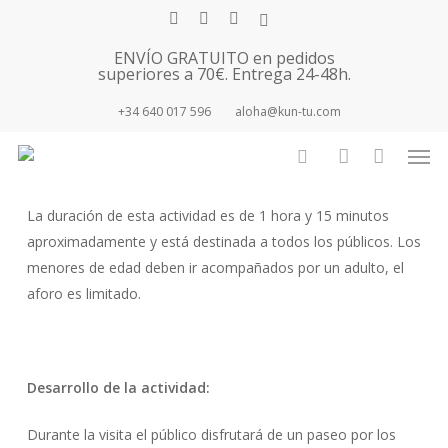
Skip
facebook
youtube
instagram
tiktok
to
ENVÍO GRATUITO en pedidos
main
superiores a 70€. Entrega 24-48h.
content
+34 640 017 596
aloha@kun-tu.com
ESTE PASE ESTÁ COMPLETO.
Men
search
account
La duración de esta actividad es de 1 hora y 15 minutos
aproximadamente y está destinada a todos los públicos. Los
menores de edad deben ir acompañados por un adulto, el
aforo es limitado.
Desarrollo de la actividad:
Durante la visita el público disfrutará de un paseo por los