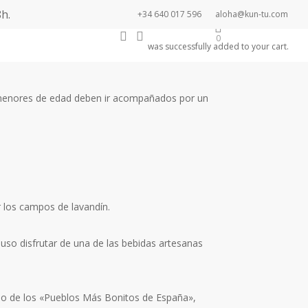
h.
+34 640 017 596
aloha@kun-tu.com
search
account
Newsletter
0
was successfully added to your cart.
s menores de edad deben ir acompañados por un
r los campos de lavandín.
uso disfrutar de una de las bebidas artesanas
no de los «Pueblos Más Bonitos de España»,