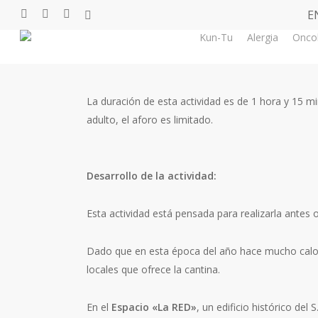
Skip
E
facebook
youtube
instagram
tiktok
to
Kun-Tu
Alergia
Onco
main
content
La duración de esta actividad es de 1 hora y 15
adulto, el aforo es limitado.
Desarrollo de la actividad:
Esta actividad está pensada para realizarla antes
Dado que en esta época del año hace mucho calor, 
locales que ofrece la cantina.
En el
Espacio «La RED»
, un edificio histórico del 