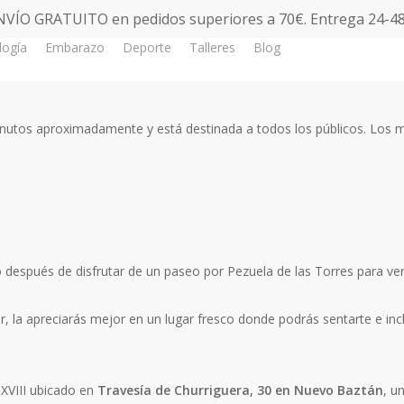
NVÍO GRATUITO en pedidos superiores a 70€. Entrega 24-48
logía
Embarazo
Deporte
Talleres
Blog
Tienda
 minutos aproximadamente y está destinada a todos los públicos. Lo
 o después de disfrutar de un paseo por Pezuela de las Torres para ve
la apreciarás mejor en un lugar fresco donde podrás sentarte e incl
S.XVIII ubicado en
Travesía de Churriguera, 30 en Nuevo Baztán
, u