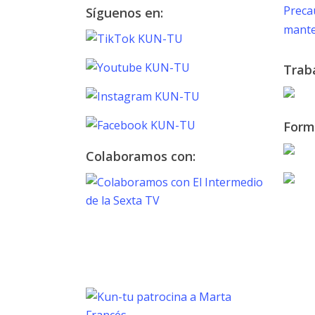
Preca
Síguenos en:
mante
Trab
Form
Colaboramos con:
TOKYO 2020
PARALYMPIC GAMES
Marta Francés