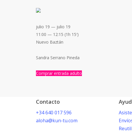
julio 19 — julio 19
11:00 — 12:15
(1h 15′)
Nuevo Baztán
Sandra Serrano Pineda
Comprar entrada adulto
Contacto
Ayud
+34 640 017 596
Asist
aloha@kun-tu.com
Envío
Reutil